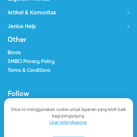
Artikel & Komunitas
Jenius Help
Other
Bisnis
SMBCI Privacy Policy
Terms & Conditions
Follow
Situs ini menggunakan cookie untuk layanan yang lebih baik
bagi pengunjung.
Lihat selengkapnya
.