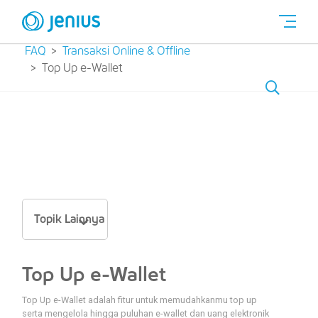
FAQ
Transaksi Online & Offline
Top Up e-Wallet
Topik Lainnya
Top Up e-Wallet
Top Up e-Wallet adalah fitur untuk memudahkanmu top up
serta mengelola hingga puluhan e-wallet dan uang elektronik