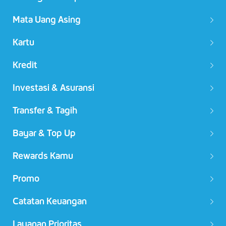
Mata Uang Asing
Kartu
Kredit
Investasi & Asuransi
Transfer & Tagih
Bayar & Top Up
Rewards Kamu
Promo
Catatan Keuangan
Layanan Prioritas