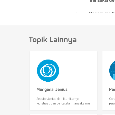
Transaksi de
Pengajuan Ka
Pengiriman 
Topik Lainnya
Pengajuan da
Pembayaran 
Mengenal Jenius
Pe
Seputar Jenius dan fitur-fiturnya,
Cara
registrasi, dan pencatatan transaksimu.
pera