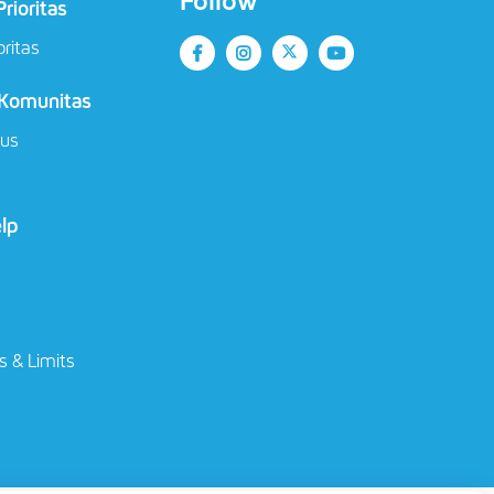
Follow
rioritas
oritas
 Komunitas
ius
elp
s & Limits