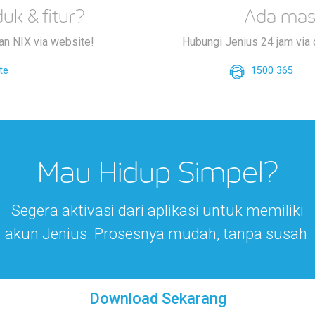
uk & fitur?
Ada mas
an NIX via website!
Hubungi Jenius 24 jam via d
te
1500 365
Mau Hidup Simpel?
Segera aktivasi dari aplikasi untuk memiliki
akun Jenius. Prosesnya mudah, tanpa susah.
Download Sekarang