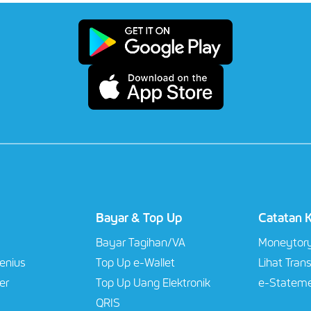
Bayar & Top Up
Catatan 
Bayar Tagihan/VA​
Moneytor
Jenius
Top Up e-Wallet​
Lihat Tran
er
Top Up Uang Elektronik
e-Stateme
QRIS