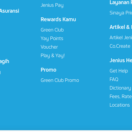
Layanan P
Jenius Pay
 Asuransi
Sinaya Pri
Rewards Kamu
Artikel &
Green Club
Artikel Jen
Yay Points
Co.Create
Voucher
Play & Yay!
Jenius H
agih
Promo
Get Help
g
FAQ
Green Club Promo
Dictionary
Fees, Rate
Locations