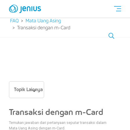
FAQ
Mata Uang Asing
Transaksi dengan m-Card
Topik Lainnya
Transaksi dengan m-Card
Temukan jawaban dari pertanyaan seputar transaksi dalam
Mata Uang Asing dengan m-Card.