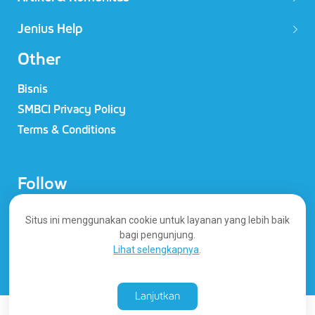
Jenius Help
Other
Bisnis
SMBCI Privacy Policy
Terms & Conditions
Follow
Situs ini menggunakan cookie untuk layanan yang lebih baik
bagi pengunjung.
Lihat selengkapnya
.
Lanjutkan