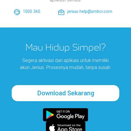
1500 365
jenius-help@smbci.com
Mau Hidup Simpel?
Segera aktivasi dari aplikasi untuk memiliki
akun Jenius. Prosesnya mudah, tanpa susah.
Download Sekarang