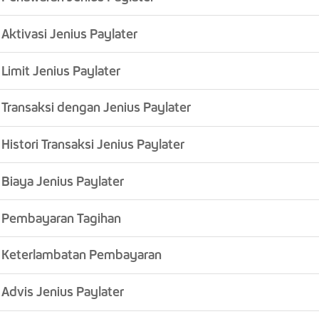
Aktivasi Jenius Paylater
Limit Jenius Paylater
Transaksi dengan Jenius Paylater
Histori Transaksi Jenius Paylater
Biaya Jenius Paylater
Pembayaran Tagihan
Keterlambatan Pembayaran
Advis Jenius Paylater