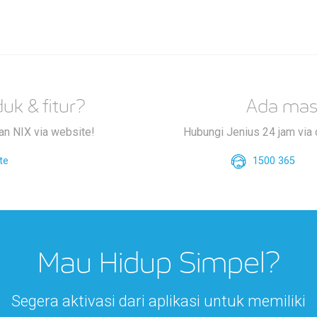
uk & fitur?
Ada mas
an NIX via website!
Hubungi Jenius 24 jam via d
te
1500 365
Mau Hidup Simpel?
Segera aktivasi dari aplikasi untuk memiliki