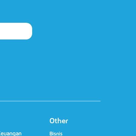
Other
Keuangan
Bisnis