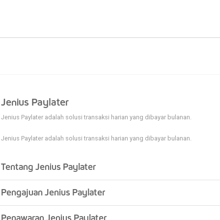
Jenius Paylater
Jenius Paylater adalah solusi transaksi harian yang dibayar bulanan.
Jenius Paylater adalah solusi transaksi harian yang dibayar bulanan.
Tentang Jenius Paylater
Pengajuan Jenius Paylater
Penawaran Jenius Paylater