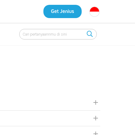
Get Jenius