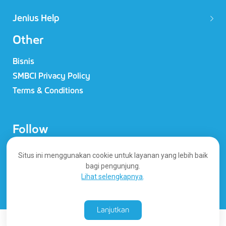
Jenius Help
Other
Bisnis
SMBCI Privacy Policy
Terms & Conditions
Follow
Situs ini menggunakan cookie untuk layanan yang lebih baik
bagi pengunjung.
Lihat selengkapnya
.
Lanjutkan