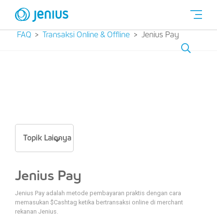
FAQ
Transaksi Online & Offline
Jenius Pay
Topik Lainnya
Jenius Pay
Jenius Pay adalah metode pembayaran praktis dengan cara
memasukan $Cashtag ketika bertransaksi online di merchant
rekanan Jenius.