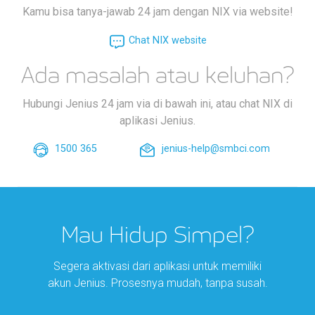
Kamu bisa tanya-jawab 24 jam dengan NIX via website!
Chat NIX website
Ada masalah atau keluhan?
Hubungi Jenius 24 jam via di bawah ini, atau chat NIX di
aplikasi Jenius.
1500 365
jenius-help@smbci.com
Mau Hidup Simpel?
Segera aktivasi dari aplikasi untuk memiliki
akun Jenius. Prosesnya mudah, tanpa susah.