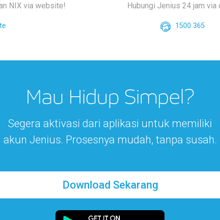
an NIX via website!
Hubungi Jenius 24 jam via d
te
1500 365
Mau Hidup Simpel?
Segera aktivasi dari aplikasi untuk memiliki
akun Jenius. Prosesnya mudah, tanpa susah.
Download Sekarang