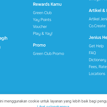
Rewards Kamu
Artikel &
Green Club
Artikel Jen
Yay Points
Co.Create
Voucher
Play & Yay!
Jenius H
agih
Promo
Get Help
g
FAQ
Green Club Promo
Dictionary
Fees, Rate
Locations
 ini menggunakan cookie untuk layanan yang lebih baik bagi pengu
Lihat selengkapnya
.
bk berizin dan diawasi oleh Otoritas Jasa Keuangan