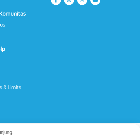
 Komunitas
ius
elp
s & Limits
njung.