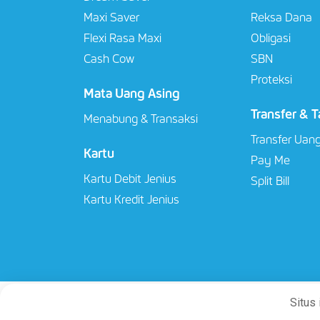
Maxi Saver
Reksa Dana
Flexi Rasa Maxi
Obligasi
Cash Cow
SBN
Proteksi
Mata Uang Asing
Transfer & T
Menabung & Transaksi
Transfer Uan
Kartu
Pay Me
Kartu Debit Jenius
Split Bill
Kartu Kredit Jenius
Situs
PT Bank SMBC Indonesia T