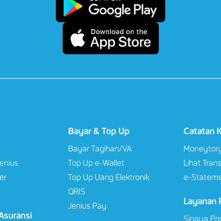
Bayar & Top Up
Catatan 
Bayar Tagihan/VA​
Moneytor
Jenius
Top Up e-Wallet​
Lihat Tran
er
Top Up Uang Elektronik
e-Stateme
QRIS
Layanan P
Jenius Pay
 Asuransi
Sinaya Pri