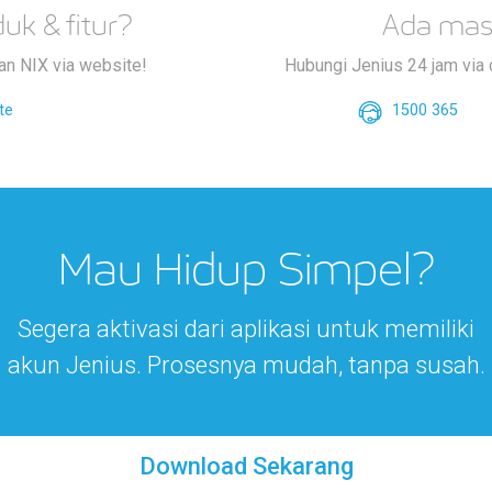
uk & fitur?
Ada mas
an NIX via website!
Hubungi Jenius 24 jam via d
te
1500 365
Mau Hidup Simpel?
Segera aktivasi dari aplikasi untuk memiliki
akun Jenius. Prosesnya mudah, tanpa susah.
Download Sekarang