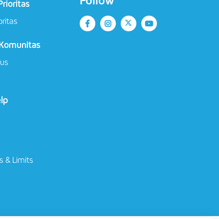
Follow
rioritas
oritas
 Komunitas
ius
elp
s & Limits