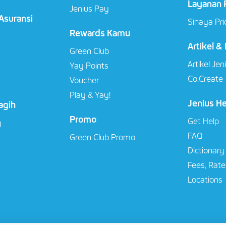
Layanan P
Jenius Pay
 Asuransi
Sinaya Pri
Rewards Kamu
Artikel &
Green Club
Artikel Jen
Yay Points
Co.Create
Voucher
Play & Yay!
Jenius H
agih
Promo
Get Help
g
FAQ
Green Club Promo
Dictionary
Fees, Rate
Locations