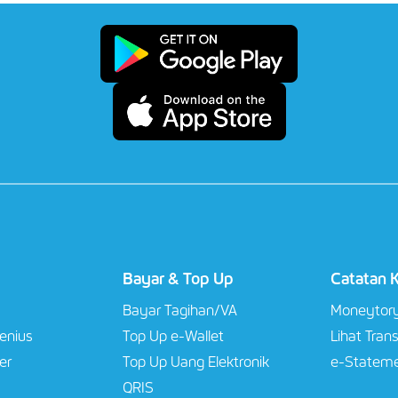
Bayar & Top Up
Catatan 
Bayar Tagihan/VA​
Moneytor
Jenius
Top Up e-Wallet​
Lihat Tran
er
Top Up Uang Elektronik
e-Stateme
QRIS