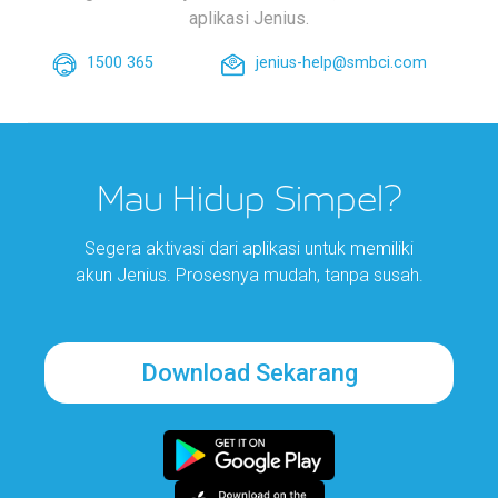
aplikasi Jenius.
1500 365
jenius-help@smbci.com
Mau Hidup Simpel?
Segera aktivasi dari aplikasi untuk memiliki
akun Jenius. Prosesnya mudah, tanpa susah.
Download Sekarang