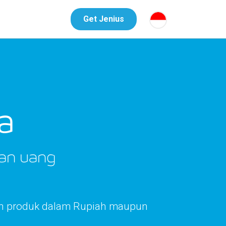
Get Jenius
a
an uang
an produk dalam Rupiah maupun