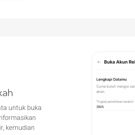
kah
ata untuk buka
informasikan
ir, kemudian