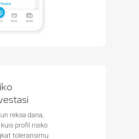
siko
estasi
n reksa dana,
uis profil risiko
gkat toleransimu