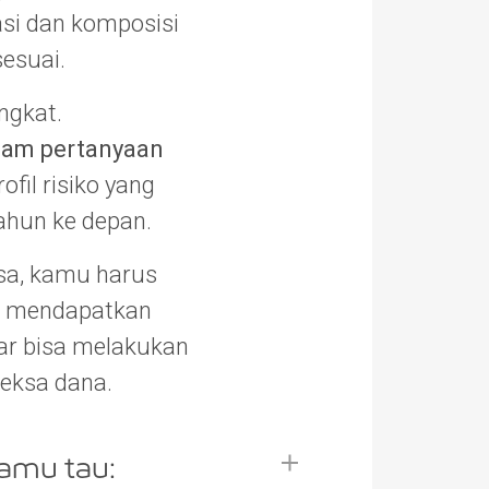
asi dan komposisi
sesuai.
ngkat.
am pertanyaan
fil risiko yang
ahun ke depan.
sa, kamu harus
k mendapatkan
agar bisa melakukan
reksa dana.
kamu tau: