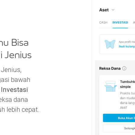
u Bisa
i Jenius
 Jenius,
gasi bawah
u
Investasi
reksa dana
 lebih cepat.